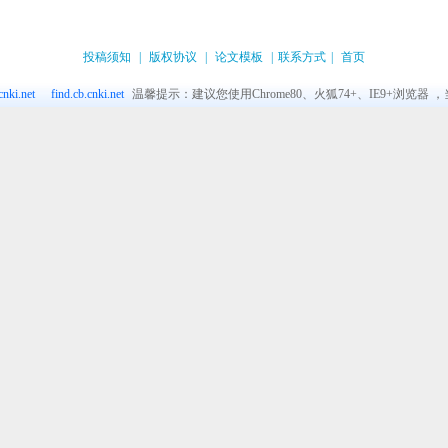
投稿须知
|
版权协议
|
论文模板
|
联系方式
|
首页
nki.net
find.cb.cnki.net
温馨提示：建议您使用Chrome80、火狐74+、IE9+浏