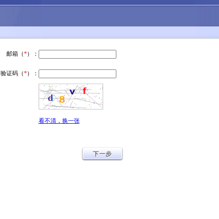
邮箱（
*
）：
验证码（
*
）：
看不清，换一张